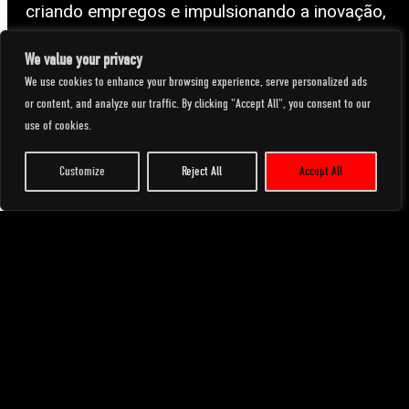
criando empregos e impulsionando a inovação,
apesar de uma miríade de desafios. O que não
We value your privacy
deveriam ter de enfrentar é a existência
We use cookies to enhance your browsing experience, serve personalized ads
contínua de bandos paramilitares que
or content, and analyze our traffic. By clicking "Accept All", you consent to our
recorrem à intimidação para exigir "dinheiro de
use of cookies.
proteção".
Customize
Reject All
Accept All
O Acordo de Belfast foi assinado há mais de
25 anos e estes bandos criminosos só existem
para encher os seus próprios bolsos à custa
de homens e mulheres trabalhadores que
estão a fazer o seu melhor para trazer
emprego e prosperidade às suas comunidades
locais.
Congratulamo-nos com esta iniciativa do